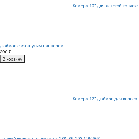
Камера 10" для детской коляски
дюймов с изогнутым ниппелем
390
₽
В корзину
Камера 12" дюймов для колеса
детской коляски, то же что и 280х65-203 (280/65)