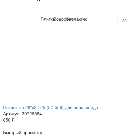
Плитка
Подробно
Компактно
30
30
60
90
150
Покрышка 26"х2,125 (57-559) для велосипеда
Артикул: 30726584
850
₽
Быстрый просмотр