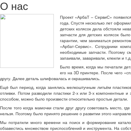
О нас
Проект «АрбаТ – СервиС» появился 
года. Спустя несколько лет оформи
детских колясок дела обстояли нев
запчасти для детских колясок был
гарантии, чем заниматься ремонтом
«Арбат-Сервис». Сотрудники ком
необходимые запчасти. Поэтому см
запаивали, заваривали, клеили и т.
Было время, когда мы печатали дет
его на 3D принтере. После чего «с
другу. Далее деталь шлифовалась и окрашивались.
Ещё был период, когда занялись мелкоштучным литьём пластиков
отливки. Потом разводили пластики 2-х или 3-х компонентные и
способом, можно было произвести относительно простые детали.
После того когда мамочки стали друг другу советовать место, гд
нельзя. Поэтому было принято решение о развитии этого направле
Мы потратили много времени на поиск и формирование каталога
обзавестись множеством приспособлений и инструмента. На собст