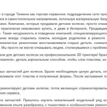
в городе Тюмени как торгово-сервисное подразделение сети прок
лся в самостоятельное направление, используя материальную базу 
ажно. Компании, которые продавали детские коляски, просто отка
о практически невозможно купить, и даже в Интернете. Продавц
. Такая несуразность в поведении компаний, специализирующихся
пании всегда старались помочь молодым родителям в ремонте
екалистые ремонтники восстанавливали старые детали, снимали
д. Мы просто не могли отказывать людям, столкнувшимся с проблем
али для детских колясок на профессиональном 3D принтере! Брал
плавляли» деталь аэрозольным способом, чтобы слои пластика, из
ых запчастей для колясок. Брали необходимую целую деталь, оп
 заливали этот пластик в полученные формы. После застывания 
е ремонтируют детские коляски, поток желающих отремонтироватьс
ния сервиса.
 запчастей. Пришлось изучить немаленький модельный ряд коля
венном опыте разобрались с тонкостями и особенностями ремонта