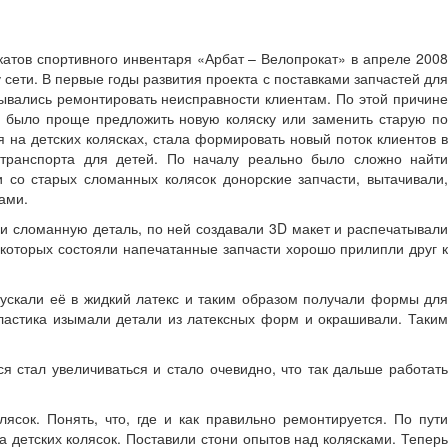
атов спортивного инвентаря «Арбат – Велопрокат» в апреле 2008
сети. В первые годы развития проекта с поставками запчастей для
зывались ремонтировать неисправности клиентам. По этой причине
ам было проще предложить новую коляску или заменить старую по
 на детских колясках, стала формировать новый поток клиентов в
 транспорта для детей. По началу реально было сложно найти
 со старых сломанных колясок донорские запчасти, вытачивали,
ами.
и сломанную деталь, по ней создавали 3D макет и распечатывали
 которых состояли напечатанные запчасти хорошо прилипли друг к
ускали её в жидкий латекс и таким образом получали формы для
пластика изымали детали из латексных форм и окрашивали. Таким
я стал увеличиваться и стало очевидно, что так дальше работать
сок. Понять, что, где и как правильно ремонтируется. По пути
 детских колясок. Поставили стони опытов над колясками. Теперь